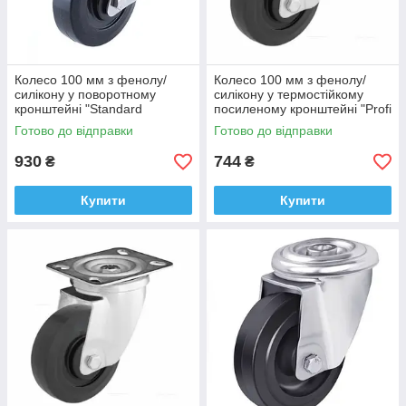
Колесо 100 мм з фенолу/
Колесо 100 мм з фенолу/
силікону у поворотному
силікону у термостійкому
кронштейні "Standard
посиленому кронштейні "Profi
Thermo" з майданчиком і
Thermo" з майданчиком (-40
Готово до відправки
Готово до відправки
гальмом (-40 +260°С), втулка
+260°С), втулка сталь
тефлон
930
744
₴
₴
Купити
Купити