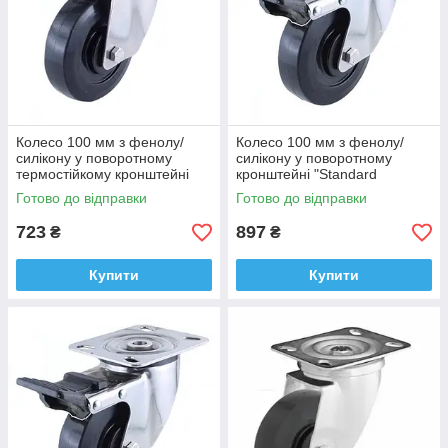
Колесо 100 мм з фенолу/
Колесо 100 мм з фенолу/
силікону у поворотному
силікону у поворотному
термостійкому кронштейні
кронштейні "Standard
"Standard Thermo" з
Thermo" з майданчиком і
Готово до відправки
Готово до відправки
майданчиком (-40 +260°С),
гальмом (-40 +260°С), втулка
втулка тефлон
сталь
723
897
₴
₴
Купити
Купити