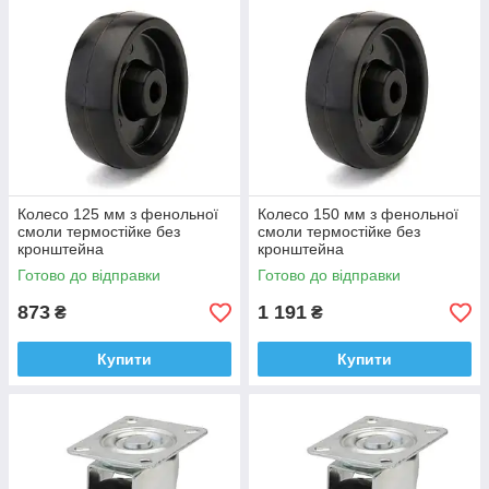
Алюмінієві колеса і ролики — відносно недороге практичне
рішення, знаходить на вітчизняному ринку все більш широке
застосування.
Колесо 125 мм з фенольної
Колесо 150 мм з фенольної
смоли термостійке без
смоли термостійке без
кронштейна
кронштейна
Готово до відправки
Готово до відправки
873
1 191
₴
₴
Купити
Купити