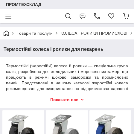
ПРОМТЕХСКЛАД
Товари та послуги
КОЛЕСА І РОЛИКИ ПРОМИСЛОВІ
Термостійкі колеса і ролики для пекарень
Термостійкі (жаростійкі) колеса й ролики — спеціальна група
коліс, розроблена для холодильних і морозильних камер, що
працюють в режимі шокової заморозки та промислових
печей. Представлені в нашому каталозі жаростійкі колеса
рекомендовані для використання на підприємствах харчової
промисловості. Відмітні особливості коліс цього типу:
Показати все
стійкість робочих характеристик у широкому діапазоні
екстремальних температур (від -100°С до +400°С);
висока вантажопідйомність (максимальне
навантаження до 300 кг на колісну опору);
допускаються для використання на гладких наливних