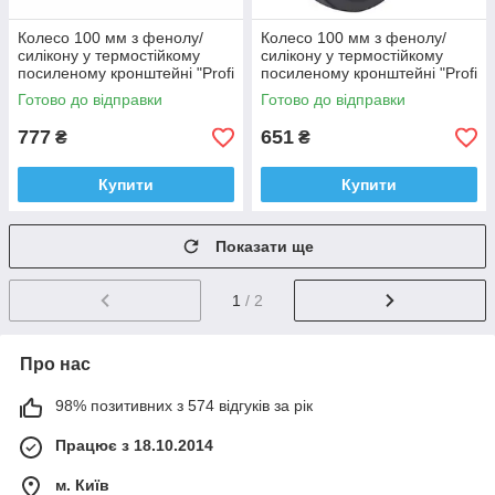
Колесо 100 мм з фенолу/
Колесо 100 мм з фенолу/
силікону у термостійкому
силікону у термостійкому
посиленому кронштейні "Profi
посиленому кронштейні "Profi
Thermo" з майданчиком (-40
Thermo" з отвором (-40
Готово до відправки
Готово до відправки
+260°С), втулка тефлон
+260°С), втулка сталь
777
651
₴
₴
Купити
Купити
Показати ще
1
/ 2
Про нас
98% позитивних з 574 відгуків за рік
Працює з 18.10.2014
м. Київ