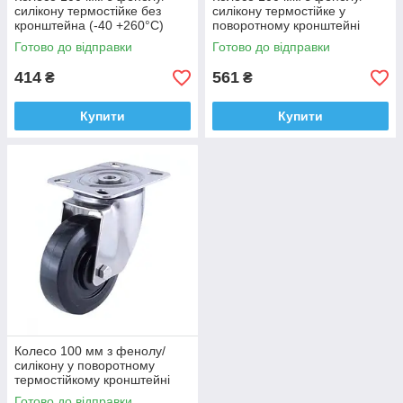
силікону термостійке без
силікону термостійке у
кронштейна (-40 +260°С)
поворотному кронштейні
"Standard" з майданчиком
Готово до відправки
Готово до відправки
(-40 +260°С) втулка сталь
414
561
₴
₴
Купити
Купити
Колесо 100 мм з фенолу/
силікону у поворотному
термостійкому кронштейні
"Standard Thermo" з
Готово до відправки