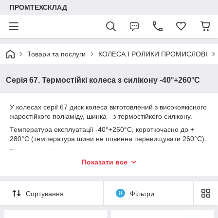
ПРОМТЕХСКЛАД
Товари та послуги
КОЛЕСА І РОЛИКИ ПРОМИСЛОВІ
Серія 67. Термостійкі колеса з силікону -40°+260°C
У колесах серії 67 диск колеса виготовлений з високоякісного
жаростійкого поліаміду, шинка - з термостійкого силікону.
Температура експлуатації -40°+260°C, короткочасно до +
280°C (температура шини не повинна перевищувати 260°C).
Підшипник вісі колеса - ковзання.
Показати все
Попри чорний колір, колеса не залишають слідів на підлозі,
при роботі на рівній підлозі, але можуть залишати сліди на
абразивній підлозі, якщо їх тягнути або блокувати. Шина
може бути чутливою до ударів об гострі перешкоди (порізи)
Сортування
0
Фільтри
або до використання над гострими сталевими стоками чи
решітками. Вони абсолютно гладкі та безшумні на майже