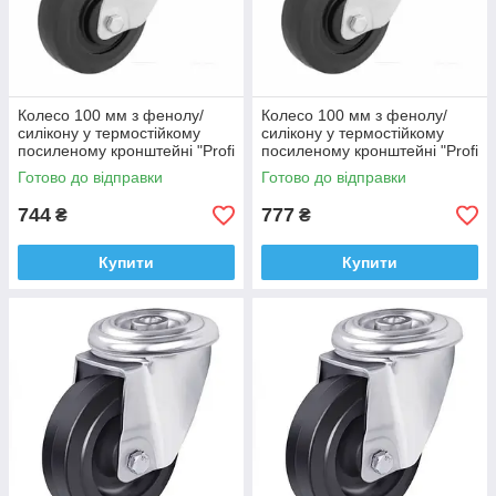
Колесо 100 мм з фенолу/
Колесо 100 мм з фенолу/
силікону у термостійкому
силікону у термостійкому
посиленому кронштейні "Profi
посиленому кронштейні "Profi
Thermo" з майданчиком (-40
Thermo" з майданчиком (-40
Готово до відправки
Готово до відправки
+260°С), втулка сталь
+260°С), втулка тефлон
744
777
₴
₴
Купити
Купити