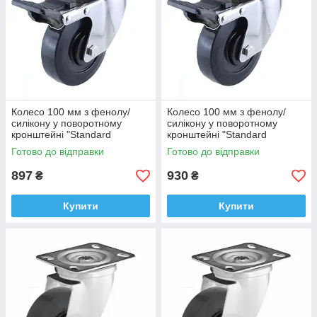
Колесо 100 мм з фенолу/
Колесо 100 мм з фенолу/
силікону у поворотному
силікону у поворотному
кронштейні "Standard
кронштейні "Standard
Thermo" з майданчиком і
Thermo" з майданчиком і
Готово до відправки
Готово до відправки
гальмом (-40 +260°С), втулка
гальмом (-40 +260°С), втулка
сталь
тефлон
897
930
₴
₴
Купити
Купити