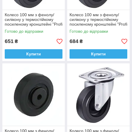
Колесо 100 мм з фенолу/
Колесо 100 мм з фенолу/
силікону у термостійкому
силікону у термостійкому
посиленому кронштейні "Profi
посиленому кронштейні "Profi
Thermo" з отвором (-40
Thermo" з отвором (-40
Готово до відправки
Готово до відправки
+260°С), втулка сталь
+260°С), втулка тефлон
651
684
₴
₴
Купити
Купити
Колесо 100 мм з фенолу/
Колесо 100 мм з фенолу/