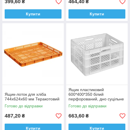
399,60
464,40
₴
₴
Купити
Купити
Ящик пластиковий
Ящик-лоток для хліба
600*400*350 білий
744х624х60 мм Теракотовий
перфорований, дно суцільне
Готово до відправки
Готово до відправки
487,20
663,60
₴
₴
Купити
Купити