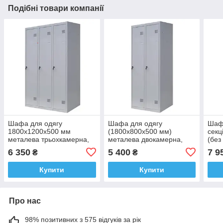
Подібні товари компанії
Шафа для одягу
Шафа для одягу
Шафа
1800х1200х500 мм
(1800х800х500 мм)
секц
металева трьохкамерна,
металева двокамерна,
(без
однорівнева (без пдв)
однорівнева, без пдв
6 350
5 400
7 9
₴
₴
Купити
Купити
Про нас
98% позитивних з 575 відгуків за рік