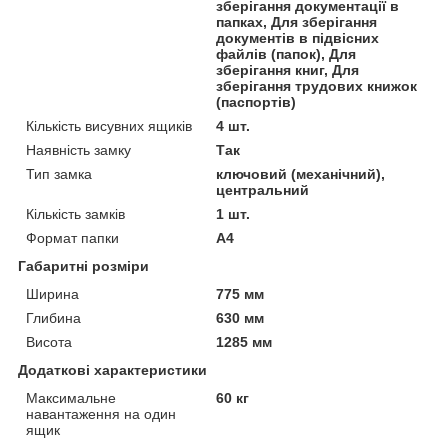
зберігання документації в
папках, Для зберігання
документів в підвісних
файлів (папок), Для
зберігання книг, Для
зберігання трудових книжок
(паспортів)
Кількість висувних ящиків
4 шт.
Наявність замку
Так
Тип замка
ключовий (механічний),
центральний
Кількість замків
1 шт.
Формат папки
А4
Габаритні розміри
Ширина
775 мм
Глибина
630 мм
Висота
1285 мм
Додаткові характеристики
Максимальне
60 кг
навантаження на один
ящик