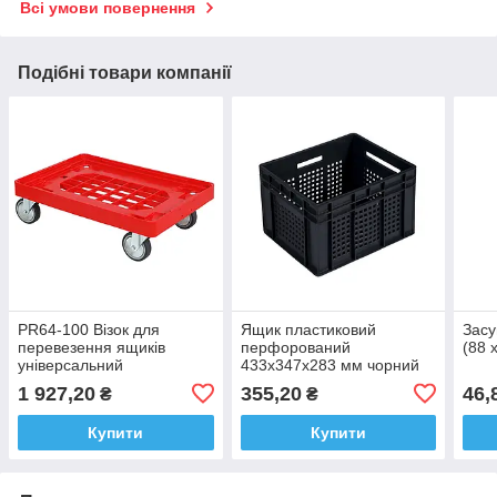
Всі умови повернення
Подібні товари компанії
PR64-100 Візок для
Ящик пластиковий
Засу
перевезення ящиків
перфорований
(88 
універсальний
433х347х283 мм чорний
600х400х180 мм
вторинний
1 927,20
355,20
46,
₴
₴
Купити
Купити