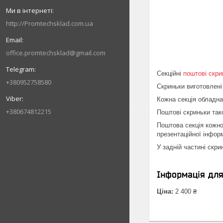
http://Promtechsklad.com.ua
office.promtechsklad@gmail.com
Секційні
поштові скри
+380952758580
Скриньки виготовлені
Кожна секція обладна
+380674812215
Поштові скриньки тако
Поштова секція кожно
презентаційної інформ
У задній частині скр
Інформація дл
Ціна:
2 400 ₴