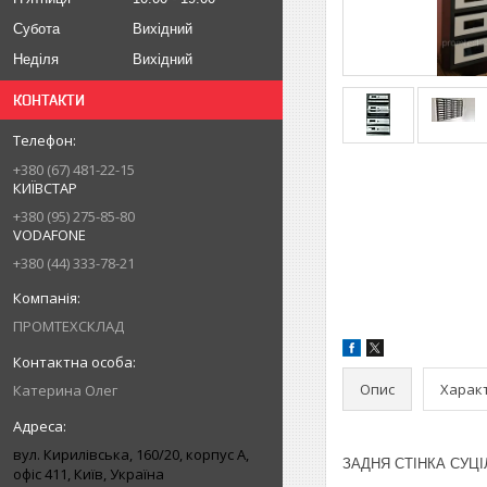
Субота
Вихідний
Неділя
Вихідний
КОНТАКТИ
+380 (67) 481-22-15
КИЇВСТАР
+380 (95) 275-85-80
VODAFONE
+380 (44) 333-78-21
ПРОМТЕХСКЛАД
Опис
Харак
Катерина Олег
вул. Кирилівська, 160/20, корпус А,
ЗАДНЯ СТІНКА СУЦІЛ
офіс 411, Київ, Україна