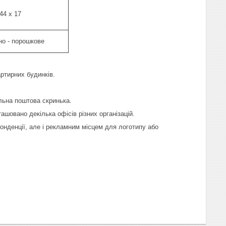
44 х 17
но - порошкове
артирних будинків.
льна поштова скринька.
ашовано декілька офісів різних організацій.
онденції, але і рекламним місцем для логотипу або