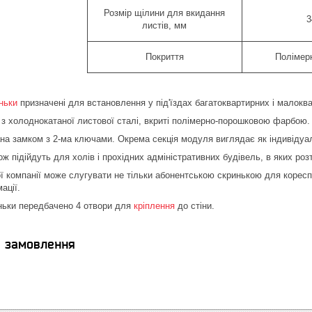
Розмір щілини для вкидання
3
листів, мм
Покриття
Полімер
ньки
призначені для встановлення у під'їздах багатоквартирних і малокв
 з холоднокатаної листової сталі, вкриті полімерно-порошковою фарбою.
на замком з 2-ма ключами. Окрема секція модуля виглядає як індивідуа
ж підійдуть для холів і прохідних адміністративних будівель, в яких розт
ї компанії може слугувати не тільки абонентською скринькою для коресп
ації.
иньки передбачено 4 отвори для
кріплення
до стіни.
я замовлення