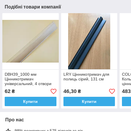
Подібні товари компанії
DBH39_1000 мм
LRY Цінникотримач для
COL
Цінникотримач
полиць сірий, 131 см
Коль
універсальний, 4 отвори
цінн
під кліпси (купувати
(уто
62
46,30
483
₴
₴
окремо)
Купити
Купити
Про нас
98% позитивних з 575 відгуків за рік