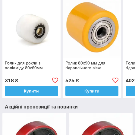
Ролик для рокли з
Ролик 80х90 мм для
Роли
поліаміду 80х60мм
гідравлічного візка
гідр
318
525
402
₴
₴
Купити
Купити
Акційні пропозиції та новинки