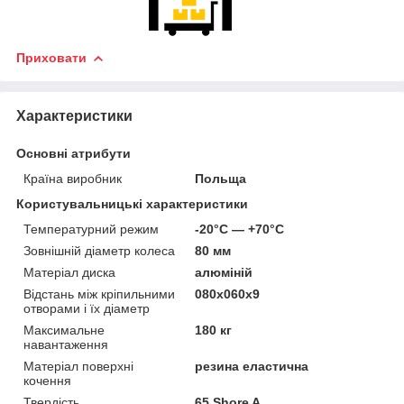
Приховати
Характеристики
Основні атрибути
Країна виробник
Польща
Користувальницькі характеристики
Температурний режим
-20°C — +70°C
Зовнішній діаметр колеса
80 мм
Матеріал диска
алюміній
Відстань між кріпильними
080х060х9
отворами і їх діаметр
Максимальне
180 кг
навантаження
Матеріал поверхні
резина еластична
кочення
Твердість
65 Shore A