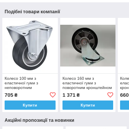
Подібні товари компанії
Колесо 100 мм з
Колесо 160 мм з
Коле
еластичної гуми з
еластичної гуми з
елас
неповоротним
поворотним кронштейном
кро
кронштейном "Standard"
"Standard" (400 кг)
705
1 371
660
₴
₴
(200 кг)
Купити
Купити
Акційні пропозиції та новинки