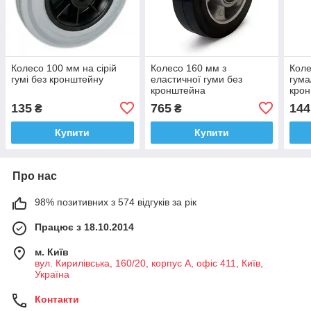
Колесо 100 мм на сірій
Колесо 160 мм з
Коле
гумі без кронштейну
еластичної гуми без
гума
кронштейна
кро
135
765
144
₴
₴
Купити
Купити
Про нас
98% позитивних з 574 відгуків за рік
Працює з 18.10.2014
м. Київ
вул. Кирилівська, 160/20, корпус А, офіс 411, Київ,
Україна
Контакти