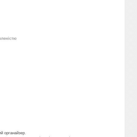
вленістю
ий органайзер.