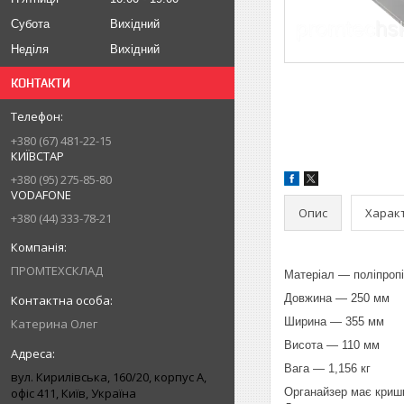
Субота
Вихідний
Неділя
Вихідний
КОНТАКТИ
+380 (67) 481-22-15
КИЇВСТАР
+380 (95) 275-85-80
VODAFONE
Опис
Харак
+380 (44) 333-78-21
ПРОМТЕХСКЛАД
Матеріал — поліпроп
Довжина — 250 мм
Ширина — 355 мм
Катерина Олег
Висота — 110 мм
Вага — 1,156 кг
вул. Кирилівська, 160/20, корпус А,
офіс 411, Київ, Україна
Органайзер має кришк