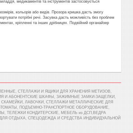
риладдя, медикаментів та інструментів застосовується
розмірів, кольорів або видів. Прозора кришка дасть змогу
ортувати потрібні речі. Засувка дасть можливість без проблем
ментах, кріпленні та інших дрібницях. Подвійний органайзер
ЕННЫЕ, СТЕЛЛАЖИ И ЯЩИКИ ДЛЯ ХРАНЕНИЯ МЕТИЗОВ,
ИЯ И АБОНЕНТСКИЕ ШКАФЫ, ЗАЖИМНЫЕ ЗАМКИ-ЗАЩЕЛКИ,
 СКАМЕЙКИ, ЛАВОЧКИ, СТЕЛЛАЖИ МЕТАЛЛИЧЕСКИЕ ДЛЯ
АВТОМАТЫ, ПОДЪЕМНО-ТРАНСПОРТНОЕ ОБОРУДОВАНИЕ,
Ы, ТЕЛЕЖКИ КОНДИТЕРСКИЕ, МЕБЕЛЬ из ДСП,ВЕДРА
 ДЛЯ ОТДЫХА, СПЕЦОДЕЖДА И СРЕДСТВА ИНДИВИДУАЛЬНОЙ