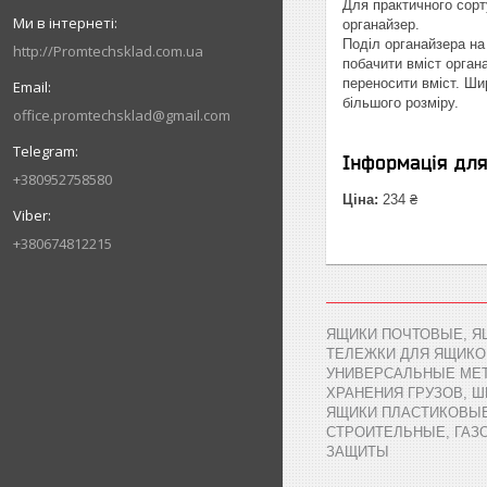
Для практичного сорт
органайзер.
Поділ органайзера на 
http://Promtechsklad.com.ua
побачити вміст орган
переносити вміст. Ши
більшого розміру.
office.promtechsklad@gmail.com
Інформація дл
+380952758580
Ціна:
234 ₴
+380674812215
ЯЩИКИ ПОЧТОВЫЕ, Я
ТЕЛЕЖКИ ДЛЯ ЯЩИКО
УНИВЕРСАЛЬНЫЕ МЕТ
ХРАНЕНИЯ ГРУЗОВ, 
ЯЩИКИ ПЛАСТИКОВЫЕ,
СТРОИТЕЛЬНЫЕ, ГАЗ
ЗАЩИТЫ