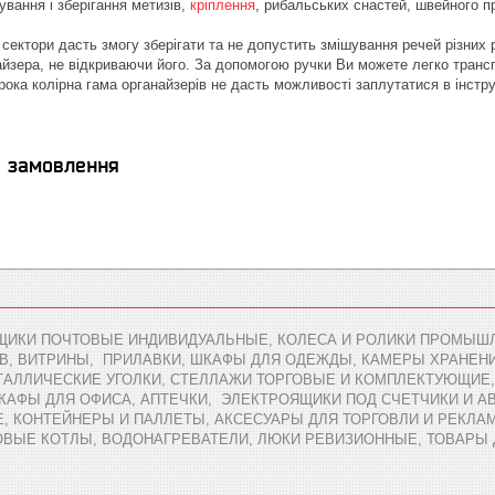
ування і зберігання метизів,
кріплення
, рибальських снастей, швейного п
сектори дасть змогу зберігати та не допустить змішування речей різних 
айзера, не відкриваючи його. За допомогою ручки Ви можете легко трансп
рока колірна гама органайзерів не дасть можливості заплутатися в інстру
я замовлення
ЩИКИ ПОЧТОВЫЕ ИНДИВИДУАЛЬНЫЕ, КОЛЕСА И РОЛИКИ ПРОМЫШЛ
В, ВИТРИНЫ, ПРИЛАВКИ, ШКАФЫ ДЛЯ ОДЕЖДЫ, КАМЕРЫ ХРАНЕН
АЛЛИЧЕСКИЕ УГОЛКИ, СТЕЛЛАЖИ ТОРГОВЫЕ И КОМПЛЕКТУЮЩИЕ,
ШКАФЫ ДЛЯ ОФИСА, АПТЕЧКИ, ЭЛЕКТРОЯЩИКИ ПОД СЧЕТЧИКИ И 
 КОНТЕЙНЕРЫ И ПАЛЛЕТЫ, АКСЕСУАРЫ ДЛЯ ТОРГОВЛИ И РЕКЛАМ
ОВЫЕ КОТЛЫ, ВОДОНАГРЕВАТЕЛИ, ЛЮКИ РЕВИЗИОННЫЕ, ТОВАРЫ