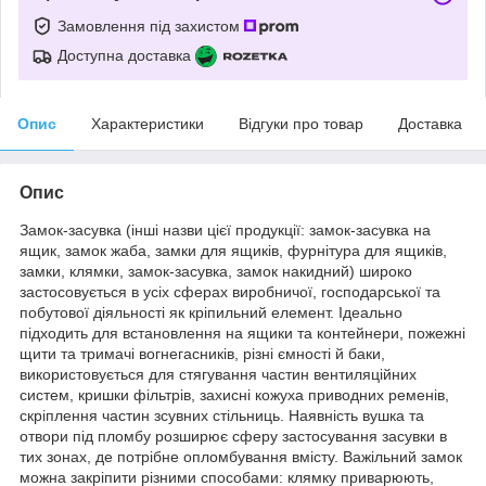
Замовлення під захистом
Доступна доставка
Опис
Характеристики
Відгуки про товар
Доставка
Опис
Замок-засувка (інші назви цієї продукції: замок-засувка на
ящик, замок жаба, замки для ящиків, фурнітура для ящиків,
замки, клямки, замок-засувка, замок накидний) широко
застосовується в усіх сферах виробничої, господарської та
побутової діяльності як кріпильний елемент. Ідеально
підходить для встановлення на ящики та контейнери, пожежні
щити та тримачі вогнегасників, різні ємності й баки,
використовується для стягування частин вентиляційних
систем, кришки фільтрів, захисні кожуха приводних ременів,
скріплення частин зсувних стільниць. Наявність вушка та
отвори під пломбу розширює сферу застосування засувки в
тих зонах, де потрібне опломбування вмісту. Важільний замок
можна закріпити різними способами: клямку приварюють,