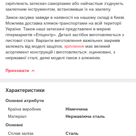
скріплюють затискач саморізами або найчастіше з'єднують
заклепним інструментом, встановивши їх на заклепу.
Замок-засувка завжди в наявності на нашому складі в Києві.
Можлива доставка клямок-транспортами на всій території
України. Також наші затискачі представлені в мережі
гіпермаркетів «Епіцентр». Деталі застібок виготовляються з
листової сталі. Варіанти виготовлення важільних закривів
залежать від моделі защіпок,
кріплення
має великий
асортимент конструкцій і виготовляється: оцинковані, з
неіржавкої сталі, деякі моделі також з алюмінію.
Приховати
Характеристики
Основні атрибути
Країна виробник
Німеччина
Матеріал
Нержавіюча сталь
Основні
Сплав заліза
Сталь