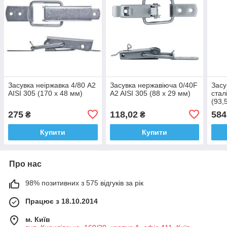
Засувка неіржавка 4/80 A2
Засувка нержавіюча 0/40F
Засу
AISI 305 (170 х 48 мм)
A2 AISI 305 (88 х 29 мм)
стал
(93,
275
118,02
584
₴
₴
Купити
Купити
Про нас
98% позитивних з 575 відгуків за рік
Працює з 18.10.2014
м. Київ