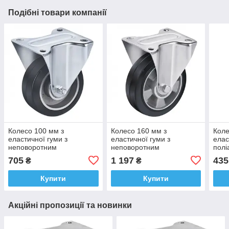
Подібні товари компанії
Колесо 100 мм з
Колесо 160 мм з
Коле
еластичної гуми з
еластичної гуми з
елас
неповоротним
неповоротним
полі
кронштейном "Standard"
кронштейном "Standard"
крон
705
1 197
435
₴
₴
(200 кг)
(400 кг)
майд
Купити
Купити
Акційні пропозиції та новинки