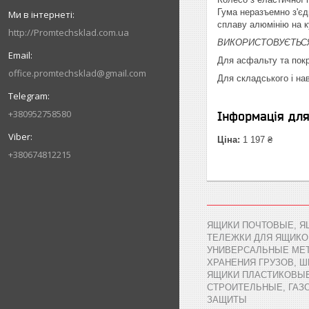
Гума неразъемно з'єд
сплаву алюмінію на к
http://Promtechsklad.com.ua
ВИКОРИСТОВУЄТЬС
Для асфальту та покри
office.promtechsklad@gmail.com
Для складського і н
+380952758580
Інформація дл
Ціна:
1 197 ₴
+380674812215
ЯЩИКИ ПОЧТОВЫЕ, Я
ТЕЛЕЖКИ ДЛЯ ЯЩИКО
УНИВЕРСАЛЬНЫЕ МЕТ
ХРАНЕНИЯ ГРУЗОВ, 
ЯЩИКИ ПЛАСТИКОВЫЕ,
СТРОИТЕЛЬНЫЕ, ГАЗ
ЗАЩИТЫ