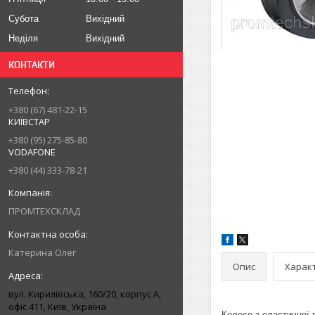
Субота
Вихідний
Неділя
Вихідний
КОНТАКТИ
+380 (67) 481-22-15
КИЇВСТАР
+380 (95) 275-85-80
VODAFONE
+380 (44) 333-78-21
ПРОМТЕХСКЛАД
Катерина Олег
Опис
Харак
вул. Кирилівська, 160/20, корпус А,
офіс 411, Київ, Україна
Колесо з еластичної 