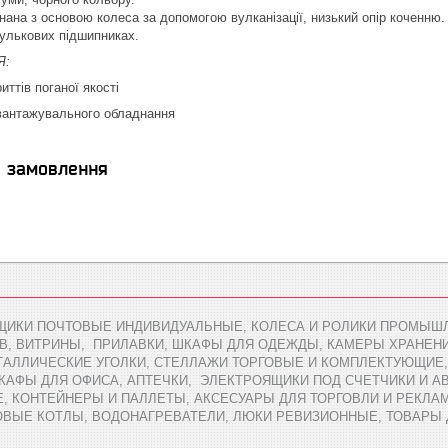
нана з основою колеса за допомогою вулканізації, низький опір коченню.
улькових підшипниках.
Я:
ттів поганої якості
авантажувального обладнання
я замовлення
ЩИКИ ПОЧТОВЫЕ ИНДИВИДУАЛЬНЫЕ, КОЛЕСА И РОЛИКИ ПРОМЫШЛ
В, ВИТРИНЫ, ПРИЛАВКИ, ШКАФЫ ДЛЯ ОДЕЖДЫ, КАМЕРЫ ХРАНЕН
АЛЛИЧЕСКИЕ УГОЛКИ, СТЕЛЛАЖИ ТОРГОВЫЕ И КОМПЛЕКТУЮЩИЕ,
ШКАФЫ ДЛЯ ОФИСА, АПТЕЧКИ, ЭЛЕКТРОЯЩИКИ ПОД СЧЕТЧИКИ И 
 КОНТЕЙНЕРЫ И ПАЛЛЕТЫ, АКСЕСУАРЫ ДЛЯ ТОРГОВЛИ И РЕКЛАМ
ОВЫЕ КОТЛЫ, ВОДОНАГРЕВАТЕЛИ, ЛЮКИ РЕВИЗИОННЫЕ, ТОВАРЫ