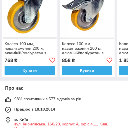
Колесо 100 мм,
Колесо 100 мм,
Коле
навантаження 200 кг,
навантаження 200 кг,
нава
алюміній/поліуретан з
алюміній/поліуретан з
алюм
поворотним кронштейном
поворотним посиленим
неп
768
858
1 8
₴
₴
кронштейном і гальмом
кро
Купити
Купити
Про нас
98% позитивних з 577 відгуків за рік
Працює з 18.10.2014
м. Київ
вул. Кирилівська, 160/20, корпус А, офіс 411, Київ,