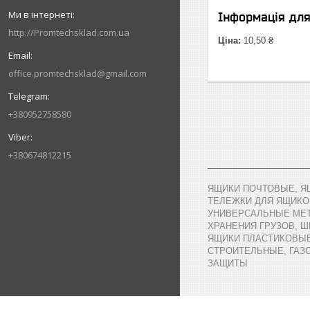
Інформація дл
http://Promtechsklad.com.ua
Ціна:
10,50 ₴
office.promtechsklad@gmail.com
+380952758580
+380674812215
ЯЩИКИ ПОЧТОВЫЕ, Я
ТЕЛЕЖКИ ДЛЯ ЯЩИКО
УНИВЕРСАЛЬНЫЕ МЕТ
ХРАНЕНИЯ ГРУЗОВ, 
ЯЩИКИ ПЛАСТИКОВЫЕ,
СТРОИТЕЛЬНЫЕ, ГАЗ
ЗАЩИТЫ