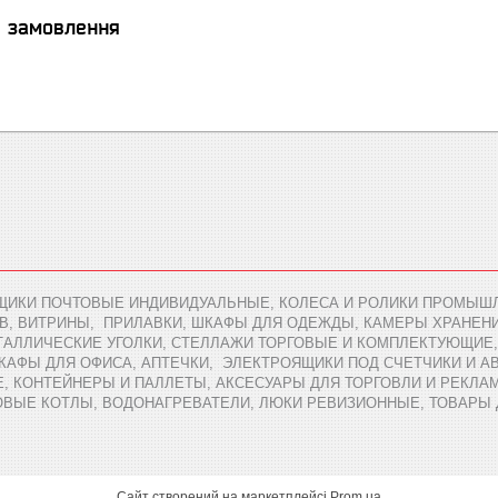
я замовлення
ЩИКИ ПОЧТОВЫЕ ИНДИВИДУАЛЬНЫЕ, КОЛЕСА И РОЛИКИ ПРОМЫШЛ
В, ВИТРИНЫ, ПРИЛАВКИ, ШКАФЫ ДЛЯ ОДЕЖДЫ, КАМЕРЫ ХРАНЕН
АЛЛИЧЕСКИЕ УГОЛКИ, СТЕЛЛАЖИ ТОРГОВЫЕ И КОМПЛЕКТУЮЩИЕ,
ШКАФЫ ДЛЯ ОФИСА, АПТЕЧКИ, ЭЛЕКТРОЯЩИКИ ПОД СЧЕТЧИКИ И 
 КОНТЕЙНЕРЫ И ПАЛЛЕТЫ, АКСЕСУАРЫ ДЛЯ ТОРГОВЛИ И РЕКЛАМ
ОВЫЕ КОТЛЫ, ВОДОНАГРЕВАТЕЛИ, ЛЮКИ РЕВИЗИОННЫЕ, ТОВАРЫ
Сайт створений на маркетплейсі
Prom.ua