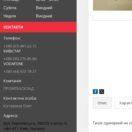
Субота
Вихідний
Неділя
Вихідний
КОНТАКТИ
+380 (67) 481-22-15
КИЇВСТАР
+380 (95) 275-85-80
VODAFONE
+380 (44) 333-78-21
ПРОМТЕХСКЛАД
Опис
Харак
Катерина Олег
вул. Кирилівська, 160/20, корпус А,
Гачок одинарний на cі
офіс 411, Київ, Україна