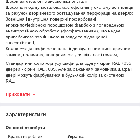
Шафи виготовлені з високоякісної сталі;
Шафа для одягу металева має ефективну систему вентиляції
за рахунок дворівневого розташування перфорації на дверях;
Зовнішня і внутрішня поверхні пофарбовані
епоксиполіефірною порошковою фарбою з попередньою
антикорозійною обробкою (фосфатуванням), що надає
привабливого зовнішнього вигляду та підвищеної
зносостійкості;
Кожна секція шафи оснащена індивідуальним циліндричним
замком, поличкою, поперечиною для вішалок і гачком;
Стандартний колір корпусу шафи для одягу - сірий RAL 7035;
дверей - сірий RAL 7035. Але за бажанням замовника шафа і
двері можуть фарбуватися в будь-який колір за системою
RAL.
Приховати
Характеристики
Основні атрибути
Країна виробник
Україна