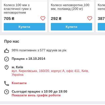
Колесо 100 мм з
Колесо неповоротне,100
Коле
еластичної гуми з
мм, поліамід (200 кг)
неп
неповоротним
кронштейном "Standard"
705
292
387
₴
₴
(200 кг)
Купити
Купити
Про нас
98% позитивних з 577 відгуків за рік
Працює з 18.10.2014
м. Київ
вул. Кирилівська, 160/20, корпус А, офіс 411, Київ,
Україна
Контакти
Сьогодні працює з 10:00 до 19:00
Показати весь графік роботи