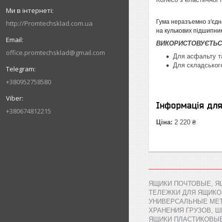
Гума неразъемно з'єдна
http://Promtechsklad.com.ua
на кулькових підшипник
ВИКОРИСТОВУЄТЬС
office.promtechsklad@gmail.com
Для асфальту та
Для складськог
+380952758580
Інформація дл
+380674812215
Ціна:
2 220 ₴
ЯЩИКИ ПОЧТОВЫЕ, Я
ТЕЛЕЖКИ ДЛЯ ЯЩИКО
УНИВЕРСАЛЬНЫЕ МЕТ
ХРАНЕНИЯ ГРУЗОВ, 
ЯЩИКИ ПЛАСТИКОВЫЕ,