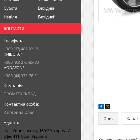
Субота
Вихідний
Неділя
Вихідний
КОНТАКТИ
+380 (67) 481-22-15
КИЇВСТАР
+380 (95) 275-85-80
VODAFONE
+380 (44) 333-78-21
ПРОМТЕХСКЛАД
Катерина Олег
Опис
Харак
вул. Кирилівська, 160/20, корпус А,
офіс 411, Київ, Україна
Колесо з еластичної 