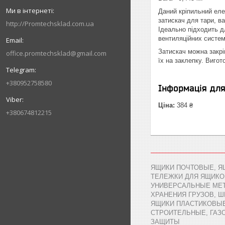
Даний кріпильний елем
затискач для тари, ва
http://Promtechsklad.com.ua
Ідеально підходить дл
вентиляційних систем
Затискач можна закрі
office.promtechsklad@gmail.com
їх на заклепку. Вигот
+380952758580
Інформація дл
Ціна:
384 ₴
+380674812215
ЯЩИКИ ПОЧТОВЫЕ, Я
ТЕЛЕЖКИ ДЛЯ ЯЩИКО
УНИВЕРСАЛЬНЫЕ МЕТ
ХРАНЕНИЯ ГРУЗОВ, 
ЯЩИКИ ПЛАСТИКОВЫЕ,
СТРОИТЕЛЬНЫЕ, ГАЗ
ЗАЩИТЫ