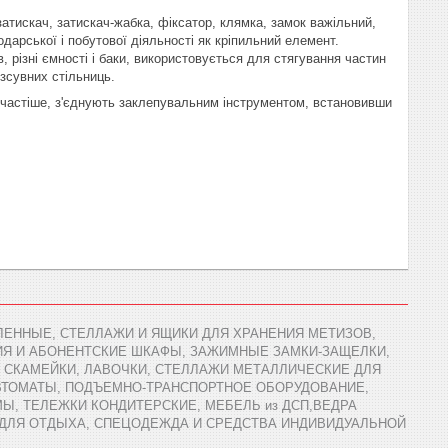
 затискач, затискач-жабка, фіксатор, клямка, замок важільний,
дарської і побутової діяльності як кріпильний елемент.
, різні ємності і баки, використовується для стягування частин
 зсувних стільниць.
йчастіше, з'єднують заклепувальним інструментом, встановивши
ЕННЫЕ, СТЕЛЛАЖИ И ЯЩИКИ ДЛЯ ХРАНЕНИЯ МЕТИЗОВ,
ИЯ И АБОНЕНТСКИЕ ШКАФЫ, ЗАЖИМНЫЕ ЗАМКИ-ЗАЩЕЛКИ,
 СКАМЕЙКИ, ЛАВОЧКИ, СТЕЛЛАЖИ МЕТАЛЛИЧЕСКИЕ ДЛЯ
АВТОМАТЫ, ПОДЪЕМНО-ТРАНСПОРТНОЕ ОБОРУДОВАНИЕ,
Ы, ТЕЛЕЖКИ КОНДИТЕРСКИЕ, МЕБЕЛЬ из ДСП,ВЕДРА
 ДЛЯ ОТДЫХА, СПЕЦОДЕЖДА И СРЕДСТВА ИНДИВИДУАЛЬНОЙ