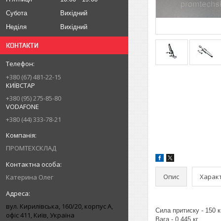
Субота
Вихідний
Неділя
Вихідний
КОНТАКТИ
+380 (67) 481-22-15
КИЇВСТАР
+380 (95) 275-85-80
VODAFONE
+380 (44) 333-78-21
ПРОМТЕХСКЛАД
Опис
Харак
Катерина Олег
вул. Кирилівська, 160/20, корпус А,
Сила притиску - 150 кг
офіс 411, Київ, Україна
Вага - 0,445 кг.