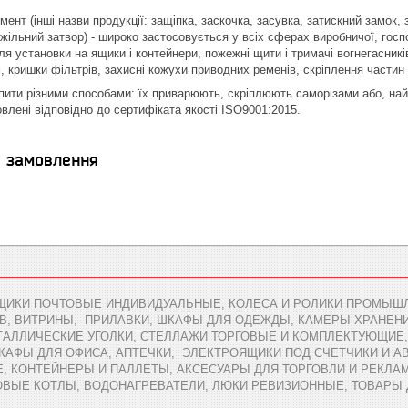
ент (інші назви продукції: защіпка, заскочка, засувка, затискний замок,
жільний затвор) - широко застосовується у всіх сферах виробничої, госпо
я установки на ящики і контейнери, пожежні щити і тримачі вогнегасників
, кришки фільтрів, захисні кожухи приводних ременів, скріплення частин
пити різними способами: їх приварюють, скріплюють саморізами або, на
овлені відповідно до сертифіката якості ISO9001:2015.
я замовлення
ЩИКИ ПОЧТОВЫЕ ИНДИВИДУАЛЬНЫЕ, КОЛЕСА И РОЛИКИ ПРОМЫШЛ
В, ВИТРИНЫ, ПРИЛАВКИ, ШКАФЫ ДЛЯ ОДЕЖДЫ, КАМЕРЫ ХРАНЕН
АЛЛИЧЕСКИЕ УГОЛКИ, СТЕЛЛАЖИ ТОРГОВЫЕ И КОМПЛЕКТУЮЩИЕ,
ШКАФЫ ДЛЯ ОФИСА, АПТЕЧКИ, ЭЛЕКТРОЯЩИКИ ПОД СЧЕТЧИКИ И 
 КОНТЕЙНЕРЫ И ПАЛЛЕТЫ, АКСЕСУАРЫ ДЛЯ ТОРГОВЛИ И РЕКЛАМ
ОВЫЕ КОТЛЫ, ВОДОНАГРЕВАТЕЛИ, ЛЮКИ РЕВИЗИОННЫЕ, ТОВАРЫ