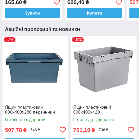
165,60
626,40
507
₴
₴
Купити
Купити
Акційні пропозиції та новинки
–7%
–5%
Ящик пластиковий
Ящик пластиковий
600х400х280 первинний
600х400х420
Готово до відправки
Готово до відправки
507,78
701,10
₴
₴
546 ₴
738 ₴