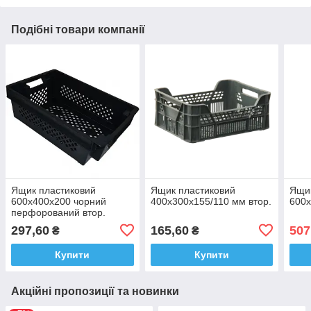
Подібні товари компанії
Ящик пластиковий
Ящик пластиковий
Ящик
600х400х200 чорний
400х300х155/110 мм втор.
600х
перфорований втор.
297,60
165,60
507
₴
₴
Купити
Купити
Акційні пропозиції та новинки