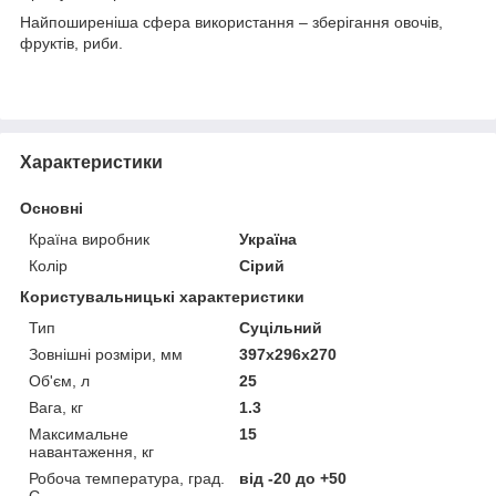
Найпоширеніша сфера використання – зберігання овочів,
фруктів, риби.
Характеристики
Основні
Країна виробник
Україна
Колір
Сірий
Користувальницькі характеристики
Тип
Суцільний
Зовнішні розміри, мм
397х296х270
Об'єм, л
25
Вага, кг
1.3
Максимальне
15
навантаження, кг
Робоча температура, град.
від -20 до +50
С