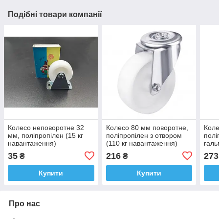
Подібні товари компанії
Колесо неповоротне 32
Колесо 80 мм поворотне,
Коле
мм, поліпропілен (15 кг
поліпропілен з отвором
полі
навантаження)
(110 кг навантаження)
галь
нава
35
216
273
₴
₴
Купити
Купити
Про нас