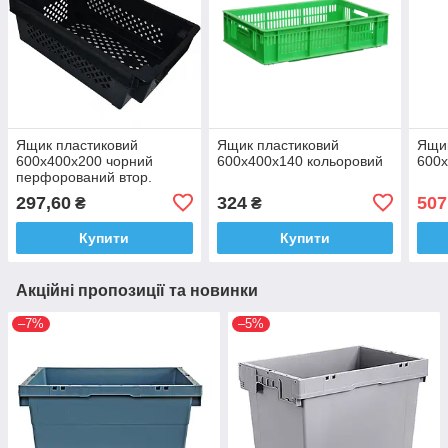
Ящик пластиковий
Ящик пластиковий
Ящик
600х400х200 чорний
600х400х140 кольоровий
600х
перфорований втор.
297,60
324
507
₴
₴
Купити
Купити
Акційні пропозиції та новинки
–7%
–5%