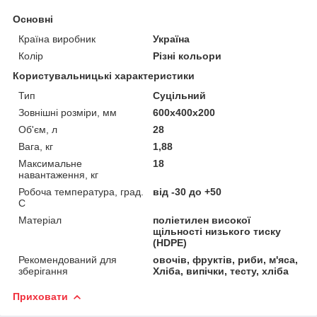
Основні
Країна виробник
Україна
Колір
Різні кольори
Користувальницькі характеристики
Тип
Суцільний
Зовнішні розміри, мм
600х400х200
Об'єм, л
28
Вага, кг
1,88
Максимальне
18
навантаження, кг
Робоча температура, град.
від -30 до +50
С
Матеріал
поліетилен високої
щільності низького тиску
(HDPE)
Рекомендований для
овочів, фруктів, риби, м'яса,
зберігання
Хліба, випічки, тесту, хліба
Приховати