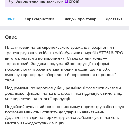
Замовлення під захистом
Опис
Характеристики
Відгуки про товар
Доставка
Опис
Пластиковий лоток європейського зразка для зберігання і
транспортування хліба та хлібобулочних виробів ST7616-PRO
виготовляється з поліпропілену. Стандартний колір —
теракотовий. Завдяки продуманій конструкції та формі
порожні лотки можна вкладати один в один, що на 50%
зменшує простір для зберігання й перевезення порожньої
тари.
Над ручками по короткому боці розміщені елементи системи
додаткової фіксації лотка в штабелі, яка підвищує стійкість під
час перевезення готової продукції
Подвійний суцільний пояс по нижньому периметру забезпечує
посилену міцність і стійкість до ударів і навантажень.
Додаткові отвори по периметру лотка забезпечують легкість
миття у важкодоступних місцях.