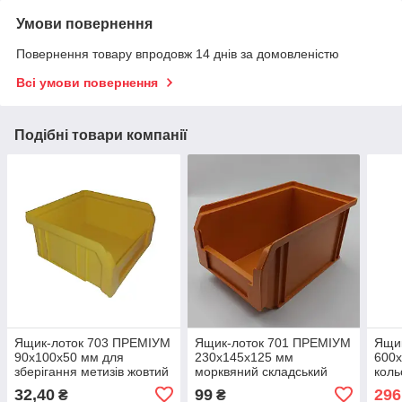
Умови повернення
Повернення товару впродовж 14 днів за домовленістю
Всі умови повернення
Подібні товари компанії
Ящик-лоток 703 ПРЕМІУМ
Ящик-лоток 701 ПРЕМІУМ
Ящик
90х100х50 мм для
230х145х125 мм
600х
зберігання метизів жовтий
морквяний складський
коль
пластиковий
32,40
99
296
₴
₴