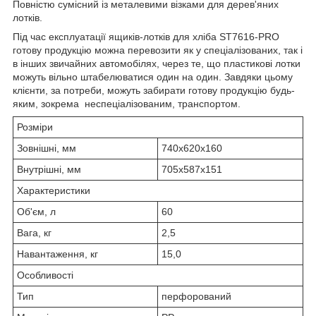
Повністю сумісний із металевими візками для дерев'яних
лотків.
Під час експлуатації ящиків-лотків для хліба ST7616-PRO
готову продукцію можна перевозити як у спеціалізованих, так і
в інших звичайних автомобілях, через те, що пластикові лотки
можуть вільно штабелюватися один на один. Завдяки цьому
клієнти, за потреби, можуть забирати готову продукцію будь-
яким, зокрема неспеціалізованим, транспортом.
Розміри
Зовнішні, мм
740х620х160
Внутрішні, мм
705х587х151
Характеристики
Об'єм, л
60
Вага, кг
2,5
Навантаження, кг
15,0
Особливості
Тип
перфорований