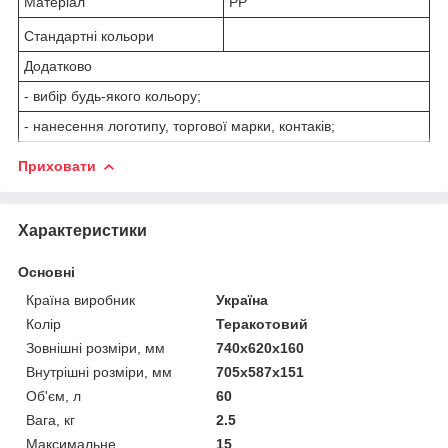
Матеріал
PP
Стандартні кольори
Додатково
- вибір будь-якого кольору;
- нанесення логотипу, торгової марки, контаків;
Приховати
Характеристики
Основні
Країна виробник
Україна
Колір
Теракотовий
Зовнішні розміри, мм
740х620х160
Внутрішні розміри, мм
705х587х151
Об'єм, л
60
Вага, кг
2.5
Максимальне
15