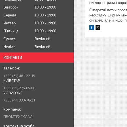
вигляд вітрини і спр
Вівторок
10:00
19:00
Сигаретні лотки прос
Середа
10:00
19:00
необхідну ширину між
сигарет, але й іншої п
Четвер
10:00
19:00
Пʼятниця
10:00
19:00
Субота
Вихідний
Неділя
Вихідний
КОНТАКТИ
+380 (67) 481-22-15
КИЇВСТАР
+380 (95) 275-85-80
VODAFONE
+380 (44) 333-78-21
ПРОМТЕХСКЛАД