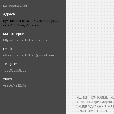
Катерина Олег
вул. Кирилівська, 160/20, корпус А,
офіс 411, Київ, Україна
http://Promtechsklad.com.ua
office.promtechsklad@gmail.com
+380952758580
+380674812215
ЯЩИКИ ПОЧТОВЫЕ, Я
ТЕЛЕЖКИ ДЛЯ ЯЩИКО
УНИВЕРСАЛЬНЫЕ МЕТ
ХРАНЕНИЯ ГРУЗОВ, 