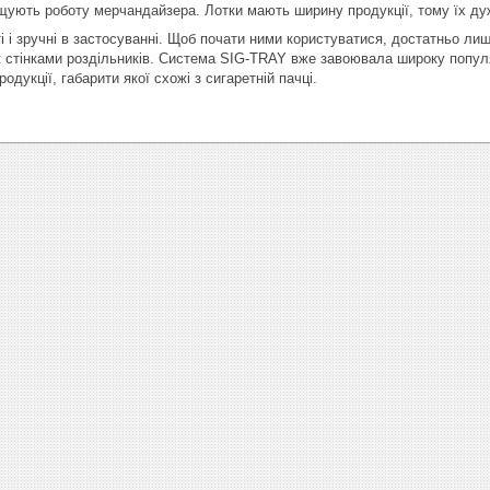
ощують роботу мерчандайзера. Лотки мають ширину продукції, тому їх ду
ті і зручні в застосуванні. Щоб почати ними користуватися, достатньо ли
 стінками роздільників. Система SIG-TRAY вже завоювала широку популя
родукції, габарити якої схожі з сигаретній пачці.