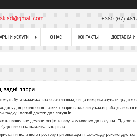
chsklad@gmail.com
+380 (67) 481
АРЫ И УСЛУГИ
О НАС
КОНТАКТЫ
ДОСТАВКА И
, задні опори.
можуть бути максимально ефективними, якщо використовувати додаткові опц
ходять для розміщення легких товарів в пласкій упаковці або упаковані в
викладку і легкий доступ для покупців.
ують правильну демонстрацію товару «обличчям» до покупця. Підходять дл
 буде виконана максимально рівно.
ористання поличного простору при викладенні шоколаду рекомендується 