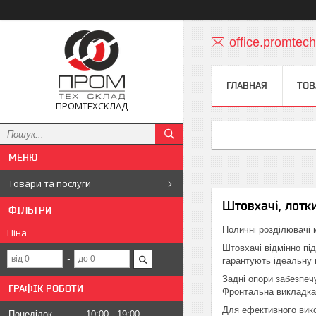
office.promte
ГЛАВНАЯ
ТОВ
ПРОМТЕХСКЛАД
Товари та послуги
Штовхачі, лотки
ФІЛЬТРИ
Поличні розділювачі 
Ціна
Штовхачі відмінно під
гарантують ідеальну 
Задні опори забезпеч
ГРАФІК РОБОТИ
Фронтальна викладка
Для ефективного вик
Понеділок
10:00
19:00