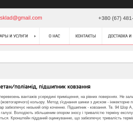
chsklad@gmail.com
+380 (67) 481
АРЫ И УСЛУГИ
О НАС
КОНТАКТЫ
ДОСТАВКА И
ретан/поліамід, підшипник ковзання
еревезень вантажів усередині приміщення, на рівних поверхнях. Не зал
 (жовтогарячого) кольору. Метод з'єднання шинки з диском - інжекторне 
ар забезпечує низький опір коченню. Підшипник - ковзання. Тв. 94 Шор 
галузі. Володіють збільшеним опором зносу і тривалістю терміну експлуа
ться. Кронштейн підданий оцинкуванню, що забезпечує тривалість терм