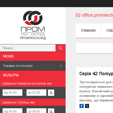
office.promte
ГЛАВНАЯ
ТОВ
ПРОМТЕХСКЛАД
Товари та послуги
Серія 42 Поліу
ФІЛЬТРИ
Застосовуються для п
Ширина поверхні кочення, мм
поліуретан червоного
колеса. Контактний ш
основному в харчовій 
вантажу, що перевози
Ширина ступиці, мм