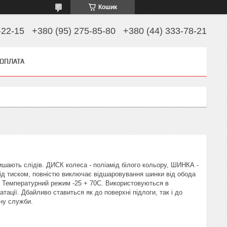
Кошик
-22-15
+380 (95) 275-85-80
+380 (44) 333-78-21
 ОПЛАТА
ишають слідів. ДИСК колеса - поліамід білого кольору, ШИНКА -
під тиском, повністю виключає відшаровування шинки від обода
А, Температурний режим -25 + 70С. Використовуються в
тації. Дбайливо ставиться як до поверхні підлоги, так і до
іну служби.