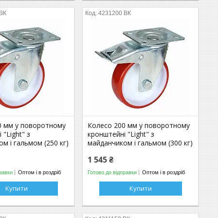
 ВК
4231200 ВК
0 мм у поворотному
Колесо 200 мм у поворотному
 "Light" з
кронштейні "Light" з
м і гальмом (250 кг)
майданчиком і гальмом (300 кг)
1 545 ₴
равки
Оптом і в роздріб
Готово до відправки
Оптом і в роздріб
Купити
Купити