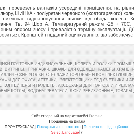
для перевезень вантажів усередині приміщення, на рівни
ольору, ШИНКА - поліуретан червоного (жовтогарячого) кольо
ю виключає відшаровування шинки від обода колеса. К
зання. Тв. 94 Шор А, Температурний режим -25 + 70С. В
еним опором зносу і тривалістю терміну експлуатації. Дб
возиться. Кронштейн підданий оцинкуванню, що забезпечує 
ЩИКИ ПОЧТОВЫЕ ИНДИВИДУАЛЬНЫЕ, КОЛЕСА И РОЛИКИ ПРОМЫШЛ
В, ВИТРИНЫ, ПРИЛАВКИ, ШКАФЫ ДЛЯ ОДЕЖДЫ, КАМЕРЫ ХРАНЕН
АЛЛИЧЕСКИЕ УГОЛКИ, СТЕЛЛАЖИ ТОРГОВЫЕ И КОМПЛЕКТУЮЩИЕ,
ШКАФЫ ДЛЯ ОФИСА, АПТЕЧКИ, ЭЛЕКТРОЯЩИКИ ПОД СЧЕТЧИКИ И 
 КОНТЕЙНЕРЫ И ПАЛЛЕТЫ, АКСЕСУАРЫ ДЛЯ ТОРГОВЛИ И РЕКЛАМ
ОВЫЕ КОТЛЫ, ВОДОНАГРЕВАТЕЛИ, ЛЮКИ РЕВИЗИОННЫЕ, ТОВАРЫ
Сайт створений на маркетплейсі
Prom.ua
Продавець на Bigl.ua
ПРОМТЕХСКЛАД |
Поскаржитися на контент
|
Політика конфіденційності
Select Language
▼