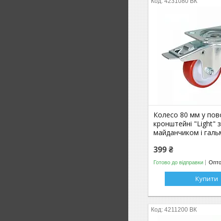
4231080 ВК
Колесо 80 мм у по
кронштейні "Light" 
майданчиком і гальм
399 ₴
Готово до відправки
Опто
Купити
4211200 ВК