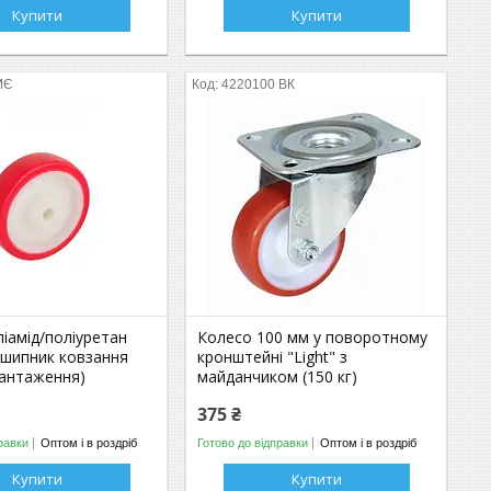
Купити
Купити
МЄ
4220100 ВК
іамід/поліуретан
Колесо 100 мм у поворотному
дшипник ковзання
кронштейні "Light" з
вантаження)
майданчиком (150 кг)
375 ₴
равки
Оптом і в роздріб
Готово до відправки
Оптом і в роздріб
Купити
Купити