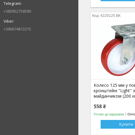
+380952758580
4220125 ВК
+380674812215
Колесо 125 мм у п
кронштейні "Light" 
майданчиком (200 к
558 ₴
Готово до відправки
Опто
Купити