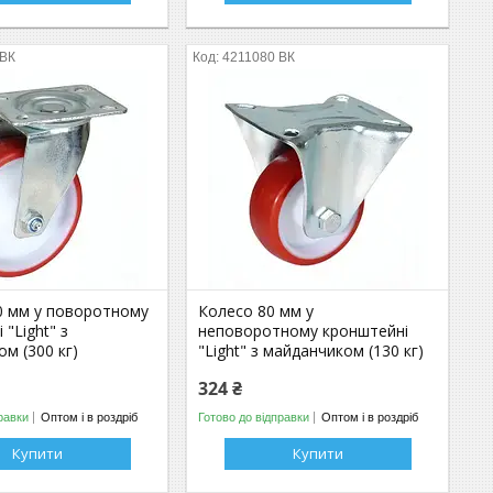
 ВК
4211080 ВК
0 мм у поворотному
Колесо 80 мм у
 "Light" з
неповоротному кронштейні
м (300 кг)
"Light" з майданчиком (130 кг)
324 ₴
равки
Оптом і в роздріб
Готово до відправки
Оптом і в роздріб
Купити
Купити