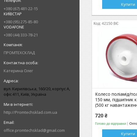
Купити
+380 (67) 481-22-15
КИЇВСТАР
+380 (95) 275-85-80
42150 ВЄ
VODAFONE
+380 (44) 333-78-21
ПРОМТЕХСКЛАД
Катерина Олег
вул. Кирилівська, 160/20, корпус А,
Колесо поліамід/по
офіс 411, Київ, Україна
150 мм, підшипник 
(500 кг навантажен
http://Promtechsklad.com.ua
720 ₴
Готово до відправки
Опто
office.promtechsklad@gmail.com
Купити