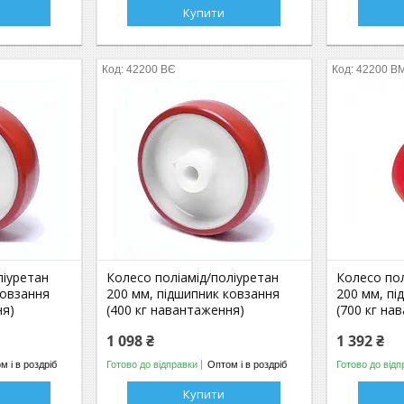
Купити
42200 ВЄ
42200 В
ліуретан
Колесо поліамід/поліуретан
Колесо пол
ковзання
200 мм, підшипник ковзання
200 мм, пі
ня)
(400 кг навантаження)
(700 кг на
1 098 ₴
1 392 ₴
м і в роздріб
Готово до відправки
Оптом і в роздріб
Готово до відп
Купити