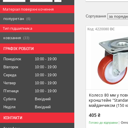
Матеріал поверхні кочення
поліуретан
6
Тип підшипника
4220080 ВЄ
ковзання
33
ГРАФІК РОБОТИ
Понеділок
10:00
19:00
Вівторок
10:00
19:00
Середа
10:00
19:00
Четвер
10:00
19:00
Пʼятниця
10:00
19:00
Колесо 80 мм у по
Субота
Вихідний
кронштейні "Standar
майданчиком (150 к
Неділя
Вихідний
405 ₴
КОНТАКТИ
Готово до відправки
Опто