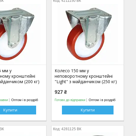
ВК
4211150 ВК
5 мм у
Колесо 150 мм у
ному кронштейні
неповоротному кронштейні
майданчиком (200 кг)
"Light" з майданчиком (250 кг)
927 ₴
равки
Оптом і в роздріб
Готово до відправки
Оптом і в роздріб
Купити
Купити
 ВК
4281125 ВК