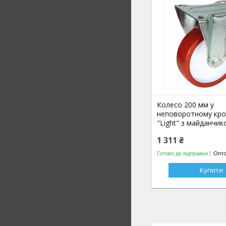
Колесо 200 мм у
неповоротному кро
"Light" з майданчико
1 311 ₴
Готово до відправки
Опто
Купити