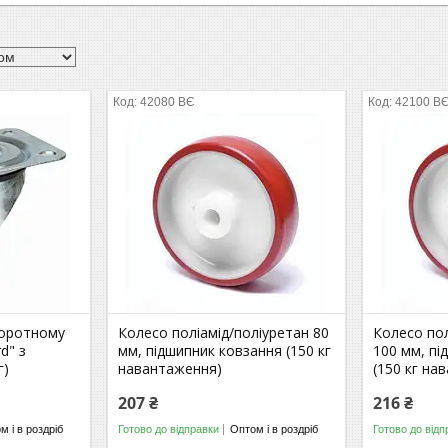
42080 ВЄ
42100 В
воротному
Колесо поліамід/поліуретан 80
Колесо пол
d" з
мм, підшипник ковзання (150 кг
100 мм, пі
г)
навантаження)
(150 кг на
207 ₴
216 ₴
м і в роздріб
Готово до відправки
Оптом і в роздріб
Готово до відп