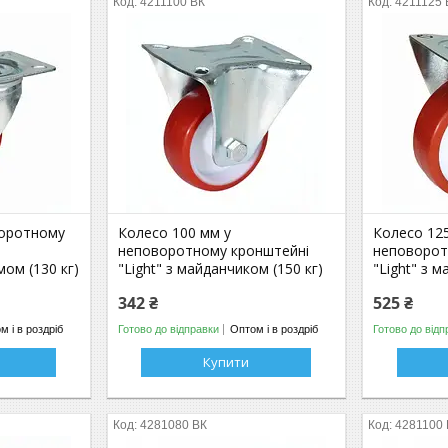
4211100 ВК
4211125 
воротному
Колесо 100 мм у
Колесо 12
з
неповоротному кронштейні
неповорот
ом (130 кг)
"Light" з майданчиком (150 кг)
"Light" з 
342 ₴
525 ₴
м і в роздріб
Готово до відправки
Оптом і в роздріб
Готово до відп
Купити
4281080 ВК
4281100