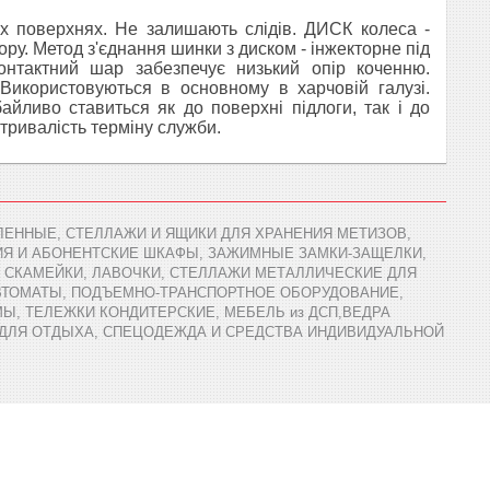
х поверхнях. Не залишають слідів. ДИСК колеса -
ру. Метод з'єднання шинки з диском - інжекторне під
онтактний шар забезпечує низький опір коченню.
икористовуються в основному в харчовій галузі.
айливо ставиться як до поверхні підлоги, так і до
тривалість терміну служби.
ЕННЫЕ, СТЕЛЛАЖИ И ЯЩИКИ ДЛЯ ХРАНЕНИЯ МЕТИЗОВ,
ИЯ И АБОНЕНТСКИЕ ШКАФЫ, ЗАЖИМНЫЕ ЗАМКИ-ЗАЩЕЛКИ,
 СКАМЕЙКИ, ЛАВОЧКИ, СТЕЛЛАЖИ МЕТАЛЛИЧЕСКИЕ ДЛЯ
АВТОМАТЫ, ПОДЪЕМНО-ТРАНСПОРТНОЕ ОБОРУДОВАНИЕ,
Ы, ТЕЛЕЖКИ КОНДИТЕРСКИЕ, МЕБЕЛЬ из ДСП,ВЕДРА
 ДЛЯ ОТДЫХА, СПЕЦОДЕЖДА И СРЕДСТВА ИНДИВИДУАЛЬНОЙ