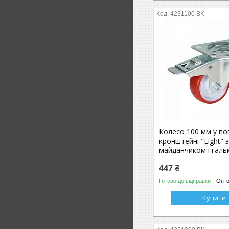
4231100 ВK
Колесо 100 мм у п
кронштейні "Light" 
майданчиком і гальм
447 ₴
Готово до відправки
Опто
Купити