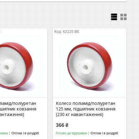
Є
42125 ВЄ
іамід/поліуретан
Колесо поліамід/поліуретан
дшипник ковзання
125 мм, підшипник ковзання
вантаження)
(230 кг навантаження)
366 ₴
равки
Оптом і в роздріб
Готово до відправки
Оптом і в роздріб