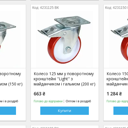
4231125 ВК
4231150
оворотному
Колесо 125 мм у поворотному
Колесо 15
з
кронштейні "Light" з
кронштейні
ом (150 кг)
майданчиком і гальмом (200 кг)
майданчико
663 ₴
1 284 ₴
м і в роздріб
Готово до відправки
Оптом і в роздріб
Готово до відп
Купити