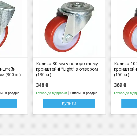
Колесо 80 мм у поворотному
Колесо 10
нштейні
кронштейні "Light" з отвором
кронштейні
м (300 кг)
(130 кг)
(150 кг)
348 ₴
369 ₴
м і в роздріб
Готово до відправки
Оптом і в роздріб
Готово до відп
Купити