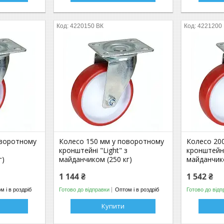
4220150 ВК
4221200
оворотному
Колесо 150 мм у поворотному
Колесо 20
з
кронштейні "Light" з
кронштейні
г)
майданчиком (250 кг)
майданчико
1 144 ₴
1 542 ₴
м і в роздріб
Готово до відправки
Оптом і в роздріб
Готово до відп
Купити