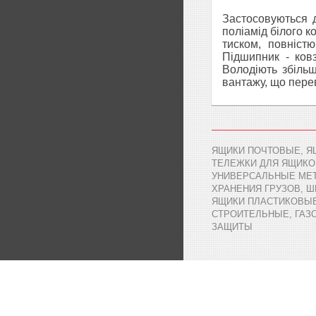
Застосовуються 
поліамід білого к
тиском, повніст
Підшипник - ков
Володіють збільш
вантажу, що пере
ЯЩИКИ ПОЧТОВЫЕ, Я
ТЕЛЕЖКИ ДЛЯ ЯЩИКО
УНИВЕРСАЛЬНЫЕ МЕТ
ХРАНЕНИЯ ГРУЗОВ, 
ЯЩИКИ ПЛАСТИКОВЫЕ,
СТРОИТЕЛЬНЫЕ, ГАЗ
ЗАЩИТЫ